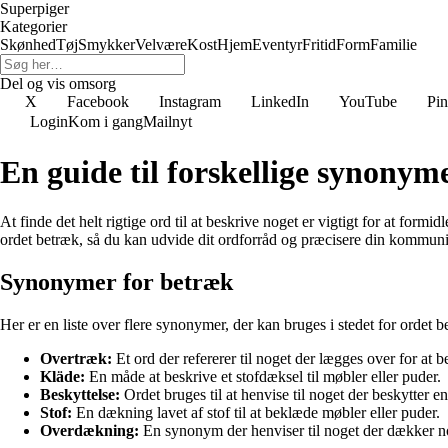
Superpiger
Kategorier
Skønhed
Tøj
Smykker
Velvære
Kost
Hjem
Eventyr
Fritid
Form
Familie
Del og vis omsorg
X
Facebook
Instagram
LinkedIn
YouTube
Pin
Login
Kom i gang
Mailnyt
En guide til forskellige synonym
At finde det helt rigtige ord til at beskrive noget er vigtigt for at f
ordet betræk, så du kan udvide dit ordforråd og præcisere din kommuni
Synonymer for betræk
Her er en liste over flere synonymer, der kan bruges i stedet for ordet b
Overtræk:
Et ord der refererer til noget der lægges over for at b
Kläde:
En måde at beskrive et stofdæksel til møbler eller puder.
Beskyttelse:
Ordet bruges til at henvise til noget der beskytter e
Stof:
En dækning lavet af stof til at beklæde møbler eller puder.
Overdækning:
En synonym der henviser til noget der dækker n