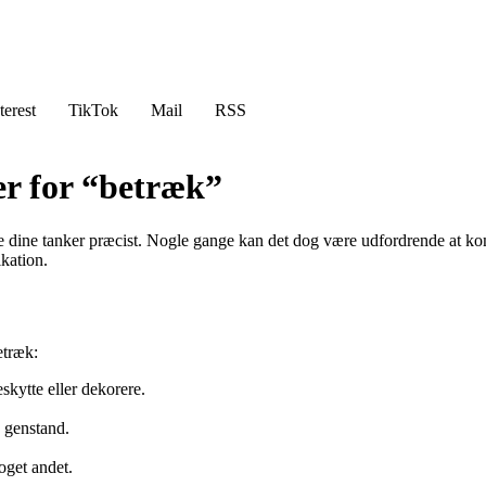
terest
TikTok
Mail
RSS
er for “betræk”
ormidle dine tanker præcist. Nogle gange kan det dog være udfordrende at
kation.
etræk:
eskytte eller dekorere.
n genstand.
oget andet.