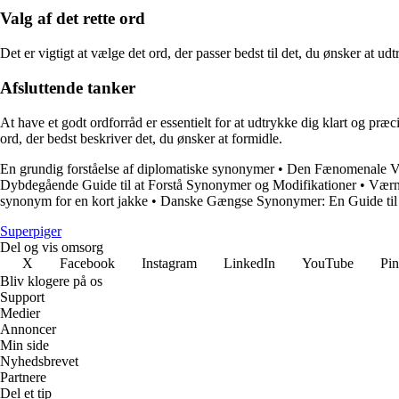
Valg af det rette ord
Det er vigtigt at vælge det ord, der passer bedst til det, du ønsker at 
Afsluttende tanker
At have et godt ordforråd er essentielt for at udtrykke dig klart og p
ord, der bedst beskriver det, du ønsker at formidle.
En grundig forståelse af diplomatiske synonymer
•
Den Fænomenale V
Dybdegående Guide til at Forstå Synonymer og Modifikationer
•
Værn
synonym for en kort jakke
•
Danske Gængse Synonymer: En Guide til 
Superpiger
Del og vis omsorg
X
Facebook
Instagram
LinkedIn
YouTube
Pin
Bliv klogere på os
Support
Medier
Annoncer
Min side
Nyhedsbrevet
Partnere
Del et tip