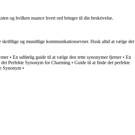
sten og hvilken nuance hvert ord bringer til din beskrivelse.
ne skriftlige og mundtlige kommunikationsevner. Husk altid at vælge det
nymer
•
En udførlig guide til at vælge den rette synonymer fjerner
•
En
de det Perfekte Synonym for Charming
•
Guide til at finde det perfekte
kte Synonym
•