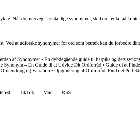
udtrykke. Når du overvejer forskellige synonymer, skal du tænke på kontek
ræcist. Ved at udforske synonymer for ord som betræk kan du forbedre di
erden af Synonymer
•
En dybdegående guide til harpiks og dets syno
e Synonym – En Guide til at Udvide Dit Ordforråd
•
Guide til at Fin
Ordændring og Variation
•
Opgradering af Ordforråd: Find det Perfe
terest
TikTok
Mail
RSS