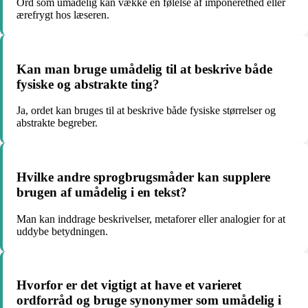
Ord som umådelig kan vække en følelse af imponerethed eller
ærefrygt hos læseren.
Kan man bruge umådelig til at beskrive både
fysiske og abstrakte ting?
Ja, ordet kan bruges til at beskrive både fysiske størrelser og
abstrakte begreber.
Hvilke andre sprogbrugsmåder kan supplere
brugen af umådelig i en tekst?
Man kan inddrage beskrivelser, metaforer eller analogier for at
uddybe betydningen.
Hvorfor er det vigtigt at have et varieret
ordforråd og bruge synonymer som umådelig i