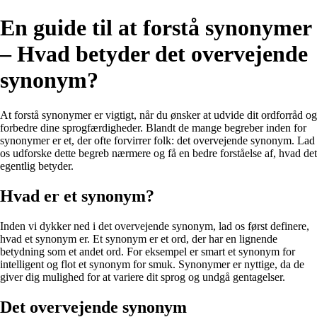
En guide til at forstå synonymer
– Hvad betyder det overvejende
synonym?
At forstå synonymer er vigtigt, når du ønsker at udvide dit ordforråd og
forbedre dine sprogfærdigheder. Blandt de mange begreber inden for
synonymer er et, der ofte forvirrer folk: det overvejende synonym. Lad
os udforske dette begreb nærmere og få en bedre forståelse af, hvad det
egentlig betyder.
Hvad er et synonym?
Inden vi dykker ned i det overvejende synonym, lad os først definere,
hvad et synonym er. Et synonym er et ord, der har en lignende
betydning som et andet ord. For eksempel er smart et synonym for
intelligent og flot et synonym for smuk. Synonymer er nyttige, da de
giver dig mulighed for at variere dit sprog og undgå gentagelser.
Det overvejende synonym