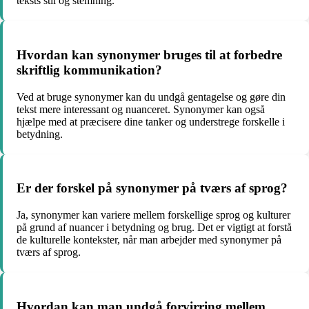
teksts stil og stemning.
Hvordan kan synonymer bruges til at forbedre
skriftlig kommunikation?
Ved at bruge synonymer kan du undgå gentagelse og gøre din
tekst mere interessant og nuanceret. Synonymer kan også
hjælpe med at præcisere dine tanker og understrege forskelle i
betydning.
Er der forskel på synonymer på tværs af sprog?
Ja, synonymer kan variere mellem forskellige sprog og kulturer
på grund af nuancer i betydning og brug. Det er vigtigt at forstå
de kulturelle kontekster, når man arbejder med synonymer på
tværs af sprog.
Hvordan kan man undgå forvirring mellem