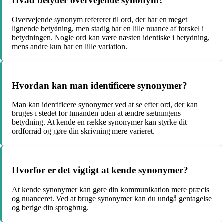
Hvad betyder overvejende synonym?
Overvejende synonym refererer til ord, der har en meget
lignende betydning, men stadig har en lille nuance af forskel i
betydningen. Nogle ord kan være næsten identiske i betydning,
mens andre kun har en lille variation.
Hvordan kan man identificere synonymer?
Man kan identificere synonymer ved at se efter ord, der kan
bruges i stedet for hinanden uden at ændre sætningens
betydning. At kende en række synonymer kan styrke dit
ordforråd og gøre din skrivning mere varieret.
Hvorfor er det vigtigt at kende synonymer?
At kende synonymer kan gøre din kommunikation mere præcis
og nuanceret. Ved at bruge synonymer kan du undgå gentagelse
og berige din sprogbrug.