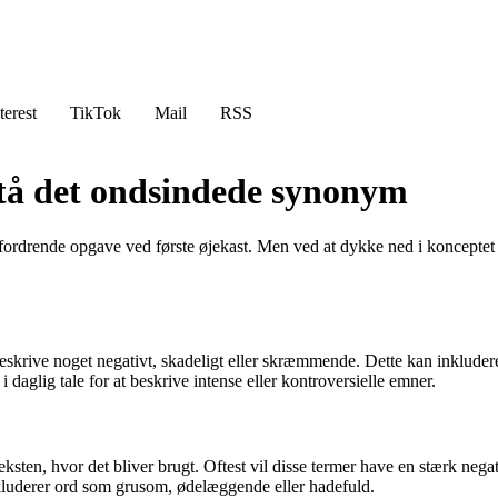
terest
TikTok
Mail
RSS
stå det ondsindede synonym
rdrende opgave ved første øjekast. Men ved at dykke ned i konceptet o
t beskrive noget negativt, skadeligt eller skræmmende. Dette kan inkluder
 daglig tale for at beskrive intense eller kontroversielle emner.
teksten, hvor det bliver brugt. Oftest vil disse termer have en stærk neg
kluderer ord som grusom, ødelæggende eller hadefuld.