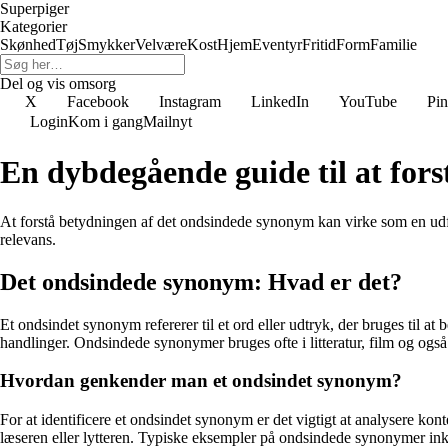
Superpiger
Kategorier
Skønhed
Tøj
Smykker
Velvære
Kost
Hjem
Eventyr
Fritid
Form
Familie
Del og vis omsorg
X
Facebook
Instagram
LinkedIn
YouTube
Pin
Login
Kom i gang
Mailnyt
En dybdegående guide til at for
At forstå betydningen af det ondsindede synonym kan virke som en udfo
relevans.
Det ondsindede synonym: Hvad er det?
Et ondsindet synonym refererer til et ord eller udtryk, der bruges til a
handlinger. Ondsindede synonymer bruges ofte i litteratur, film og også i
Hvordan genkender man et ondsindet synonym?
For at identificere et ondsindet synonym er det vigtigt at analysere kon
læseren eller lytteren. Typiske eksempler på ondsindede synonymer in