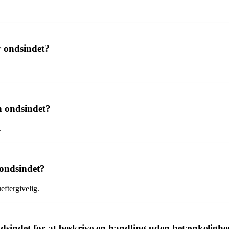
r ondsindet?
n ondsindet?
.
ondsindet?
eftergivelig.
dsindet for at beskrive en handling uden betænkeligh