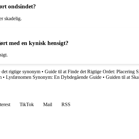
ørt ondsindet?
er skadelig.
ført med en kynisk hensigt?
igt.
e det rigtige synonym
•
Guide til at Finde det Rigtige Ordet: Placering
m
•
Lysfænomen Synonym: En Dybdegående Guide
•
Guiden til at Sk
terest
TikTok
Mail
RSS