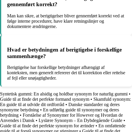
gennemført korrekt?
Man kan sikre, at berigtigelser bliver gennemført korrekt ved at
følge interne procedurer, have klare retningslinjer og
dokumentere ændringerne.
Hvad er betydningen af berigtigelse i forskellige
sammenhænge?
Berigtigelse har forskellige betydninger afhængigt af
konteksten, men generelt refererer det til korrektion eller rettelse
af fejl eller unøjagtigheder.
Syntetisk gummi: En alsidig og holdbar synonym for naturlig gummi
•
Guide til at finde det perfekte formand synonym
•
Skamfuld synonym:
En guide til at udvide dit ordforråd
•
Danske standarder og deres
synonyme betydning
•
En udførlig guide til synonymer og deres
betydning
•
Forståelse af Synonymer for However og Hvordan de
Anvendes i Dansk
•
Lyslære Synonym – En Dybdegående Guide
•
Guide til at finde det perfekte synonym for ærinder
•
En omfattende
guide til at forstå synonymer og stigninger
•
Guide til at finde det