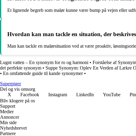
Et lignende begreb som malør kunne være bump på vejen eller udfo
Hvordan kan man tackle en situation, der beskrive
Man kan tackle en malørsituation ved at være proaktiv, løsningsorien
Lugnt vatten – En synonym for ro og harmoni
•
Forståelse af Synonym
det perfekte synonym
•
Suppe Synonym: Oplev En Verden af Lækre O
•
En omfattende guide til kande synonymer
•
Superpiger
Del og vis omsorg
X
Facebook
Instagram
LinkedIn
YouTube
Pin
Bliv klogere på os
Support
Medier
Annoncer
Min side
Nyhedsbrevet
Partnere