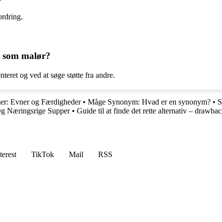
rdring.
s som malør?
teret og ved at søge støtte fra andre.
er: Evner og Færdigheder
•
Måge Synonym: Hvad er en synonym?
•
S
g Næringsrige Supper
•
Guide til at finde det rette alternativ – draw
terest
TikTok
Mail
RSS