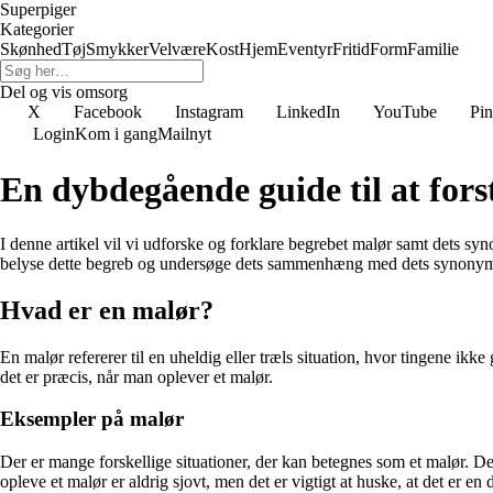
Superpiger
Kategorier
Skønhed
Tøj
Smykker
Velvære
Kost
Hjem
Eventyr
Fritid
Form
Familie
Del og vis omsorg
X
Facebook
Instagram
LinkedIn
YouTube
Pin
Login
Kom i gang
Mailnyt
En dybdegående guide til at for
I denne artikel vil vi udforske og forklare begrebet malør samt dets s
belyse dette begreb og undersøge dets sammenhæng med dets synony
Hvad er en malør?
En malør refererer til en uheldig eller træls situation, hvor tingene ikk
det er præcis, når man oplever et malør.
Eksempler på malør
Der er mange forskellige situationer, der kan betegnes som et malør. Det 
opleve et malør er aldrig sjovt, men det er vigtigt at huske, at det er en d