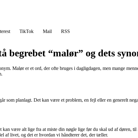
terest
TikTok
Mail
RSS
stå begrebet “malør” og dets syn
ynonym. Malør er et ord, der ofte bruges i dagligdagen, men mange menne
m.
e går som planlagt. Det kan være et problem, en fejl eller en generelt ne
kan være alt lige fra at miste din nøgle lige før du skal ud af døren, til
el af livet, og det er hvordan vi håndterer det, der tæller.