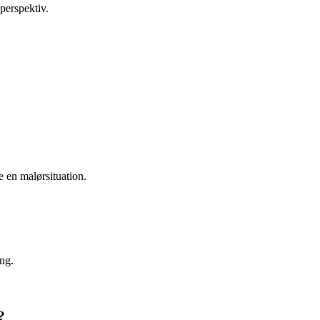
perspektiv.
e en malørsituation.
ing.
?