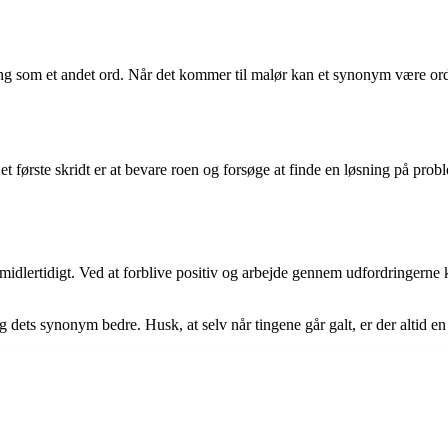
ing som et andet ord. Når det kommer til malør kan et synonym være ord 
et første skridt er at bevare roen og forsøge at finde en løsning på probl
 er midlertidigt. Ved at forblive positiv og arbejde gennem udfordringern
g dets synonym bedre. Husk, at selv når tingene går galt, er der altid en 