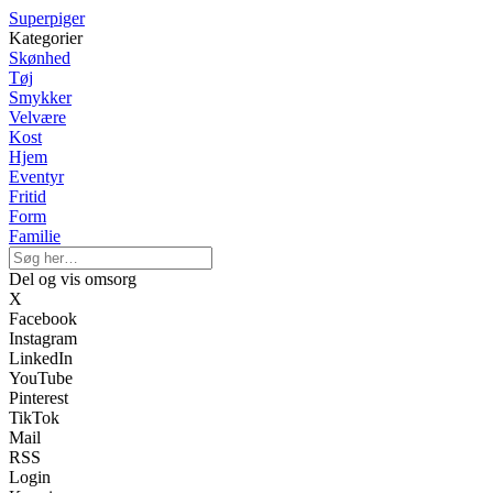
Superpiger
Kategorier
Skønhed
Tøj
Smykker
Velvære
Kost
Hjem
Eventyr
Fritid
Form
Familie
Del og vis omsorg
X
Facebook
Instagram
LinkedIn
YouTube
Pinterest
TikTok
Mail
RSS
Login