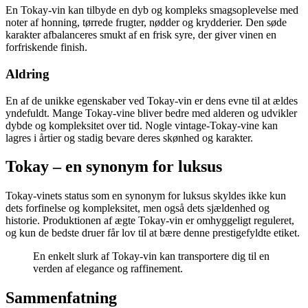
En Tokay-vin kan tilbyde en dyb og kompleks smagsoplevelse med
noter af honning, tørrede frugter, nødder og krydderier. Den søde
karakter afbalanceres smukt af en frisk syre, der giver vinen en
forfriskende finish.
Aldring
En af de unikke egenskaber ved Tokay-vin er dens evne til at ældes
yndefuldt. Mange Tokay-vine bliver bedre med alderen og udvikler
dybde og kompleksitet over tid. Nogle vintage-Tokay-vine kan
lagres i årtier og stadig bevare deres skønhed og karakter.
Tokay – en synonym for luksus
Tokay-vinets status som en synonym for luksus skyldes ikke kun
dets forfinelse og kompleksitet, men også dets sjældenhed og
historie. Produktionen af ægte Tokay-vin er omhyggeligt reguleret,
og kun de bedste druer får lov til at bære denne prestigefyldte etiket.
En enkelt slurk af Tokay-vin kan transportere dig til en
verden af elegance og raffinement.
Sammenfatning