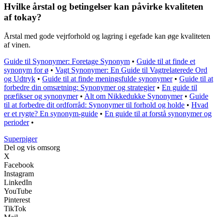
Hvilke årstal og betingelser kan påvirke kvaliteten
af tokay?
Årstal med gode vejrforhold og lagring i egefade kan øge kvaliteten
af vinen.
Guide til Synonymer: Foretage Synonym
•
Guide til at finde et
synonym for ø
•
Vagt Synonymer: En Guide til Vagtrelaterede Ord
og Udtryk
•
Guide til at finde meningsfulde synonymer
•
Guide til at
forbedre din omsætning: Synonymer og strategier
•
En guide til
præfikser og synonymer
•
Alt om Nikkedukke Synonymer
•
Guide
til at forbedre dit ordforråd: Synonymer til forhold og holde
•
Hvad
er et rygte? En synonym-guide
•
En guide til at forstå synonymer og
perioder
•
Superpiger
Del og vis omsorg
X
Facebook
Instagram
LinkedIn
YouTube
Pinterest
TikTok