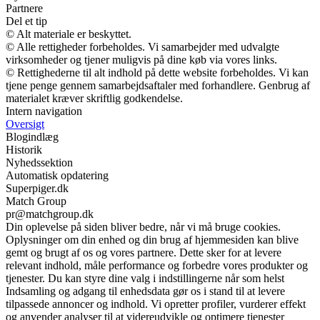
Partnere
Del et tip
© Alt materiale er beskyttet.
© Alle rettigheder forbeholdes. Vi samarbejder med udvalgte
virksomheder og tjener muligvis på dine køb via vores links.
© Rettighederne til alt indhold på dette website forbeholdes. Vi kan
tjene penge gennem samarbejdsaftaler med forhandlere. Genbrug af
materialet kræver skriftlig godkendelse.
Intern navigation
Oversigt
Blogindlæg
Historik
Nyhedssektion
Automatisk opdatering
Superpiger.dk
Match Group
pr@matchgroup.dk
Din oplevelse på siden bliver bedre, når vi må bruge cookies.
Oplysninger om din enhed og din brug af hjemmesiden kan blive
gemt og brugt af os og vores partnere. Dette sker for at levere
relevant indhold, måle performance og forbedre vores produkter og
tjenester. Du kan styre dine valg i indstillingerne når som helst
Indsamling og adgang til enhedsdata gør os i stand til at levere
tilpassede annoncer og indhold. Vi opretter profiler, vurderer effekt
og anvender analyser til at videreudvikle og optimere tjenester