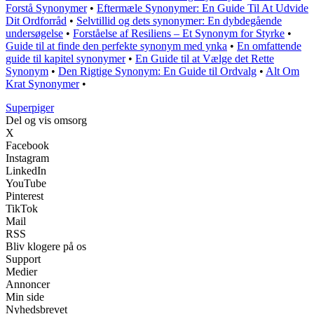
Forstå Synonymer
•
Eftermæle Synonymer: En Guide Til At Udvide
Dit Ordforråd
•
Selvtillid og dets synonymer: En dybdegående
undersøgelse
•
Forståelse af Resiliens – Et Synonym for Styrke
•
Guide til at finde den perfekte synonym med ynka
•
En omfattende
guide til kapitel synonymer
•
En Guide til at Vælge det Rette
Synonym
•
Den Rigtige Synonym: En Guide til Ordvalg
•
Alt Om
Krat Synonymer
•
Superpiger
Del og vis omsorg
X
Facebook
Instagram
LinkedIn
YouTube
Pinterest
TikTok
Mail
RSS
Bliv klogere på os
Support
Medier
Annoncer
Min side
Nyhedsbrevet