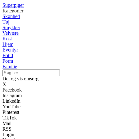
Superpiger
Kategorier
Skønhed
Tøj
Smykker
Velvære
Kost
Hjem
Eventyr
Fritid
Form
Familie
Del og vis omsorg
X
Facebook
Instagram
LinkedIn
YouTube
Pinterest
TikTok
Mail
RSS
Login