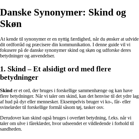
Danske Synonymer: Skind og
Skøn
At kende til synonymer er en nyttig færdighed, når du ønsker at udvide
dit ordforråd og præcisere din kommunikation. I denne guide vil vi
fokusere på de danske synonymer skind og skøn og udforske deres
betydninger og anvendelser.
1. Skind – Et alsidigt ord med flere
betydninger
Skind
er et ord, der bruges i forskellige sammenhænge og kan have
flere betydninger. Når vi taler om skind, kan det henvise til det ydre lag
af hud på dyr eller mennesker. Eksempelvis bruger vi ko-, får- eller
svinelæder til forskellige formål såsom tøj, tasker osv.
Derudover kan skind også bruges i overført betydning, f.eks. når vi
taler om ulve i fåreklæder, hvor udseendet er vildledende i forhold til
sandheden.