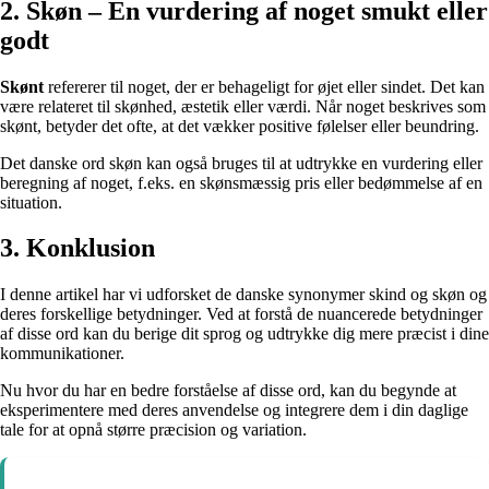
2. Skøn – En vurdering af noget smukt eller
godt
Skønt
refererer til noget, der er behageligt for øjet eller sindet. Det kan
være relateret til skønhed, æstetik eller værdi. Når noget beskrives som
skønt, betyder det ofte, at det vækker positive følelser eller beundring.
Det danske ord skøn kan også bruges til at udtrykke en vurdering eller
beregning af noget, f.eks. en skønsmæssig pris eller bedømmelse af en
situation.
3. Konklusion
I denne artikel har vi udforsket de danske synonymer skind og skøn og
deres forskellige betydninger. Ved at forstå de nuancerede betydninger
af disse ord kan du berige dit sprog og udtrykke dig mere præcist i dine
kommunikationer.
Nu hvor du har en bedre forståelse af disse ord, kan du begynde at
eksperimentere med deres anvendelse og integrere dem i din daglige
tale for at opnå større præcision og variation.