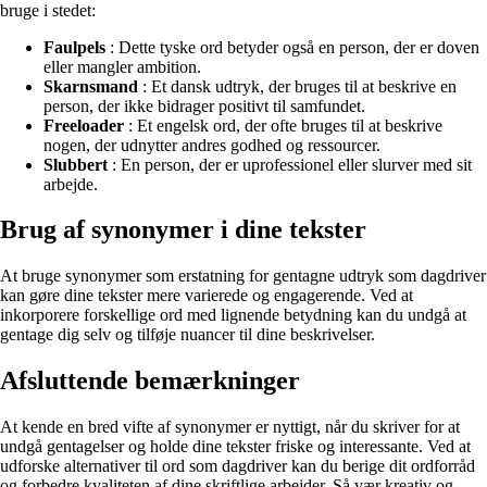
bruge i stedet:
Faulpels
: Dette tyske ord betyder også en person, der er doven
eller mangler ambition.
Skarnsmand
: Et dansk udtryk, der bruges til at beskrive en
person, der ikke bidrager positivt til samfundet.
Freeloader
: Et engelsk ord, der ofte bruges til at beskrive
nogen, der udnytter andres godhed og ressourcer.
Slubbert
: En person, der er uprofessionel eller slurver med sit
arbejde.
Brug af synonymer i dine tekster
At bruge synonymer som erstatning for gentagne udtryk som dagdriver
kan gøre dine tekster mere varierede og engagerende. Ved at
inkorporere forskellige ord med lignende betydning kan du undgå at
gentage dig selv og tilføje nuancer til dine beskrivelser.
Afsluttende bemærkninger
At kende en bred vifte af synonymer er nyttigt, når du skriver for at
undgå gentagelser og holde dine tekster friske og interessante. Ved at
udforske alternativer til ord som dagdriver kan du berige dit ordforråd
og forbedre kvaliteten af dine skriftlige arbejder. Så vær kreativ og