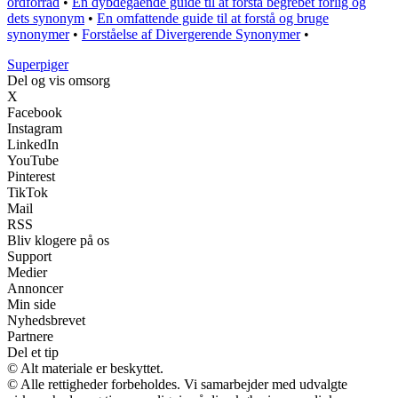
ordforråd
•
En dybdegående guide til at forstå begrebet forlig og
dets synonym
•
En omfattende guide til at forstå og bruge
synonymer
•
Forståelse af Divergerende Synonymer
•
Superpiger
Del og vis omsorg
X
Facebook
Instagram
LinkedIn
YouTube
Pinterest
TikTok
Mail
RSS
Bliv klogere på os
Support
Medier
Annoncer
Min side
Nyhedsbrevet
Partnere
Del et tip
© Alt materiale er beskyttet.
© Alle rettigheder forbeholdes. Vi samarbejder med udvalgte