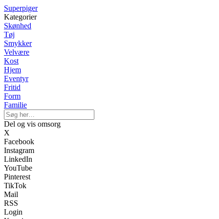
Superpiger
Kategorier
Skønhed
Tøj
Smykker
Velvære
Kost
Hjem
Eventyr
Fritid
Form
Familie
Del og vis omsorg
X
Facebook
Instagram
LinkedIn
YouTube
Pinterest
TikTok
Mail
RSS
Login