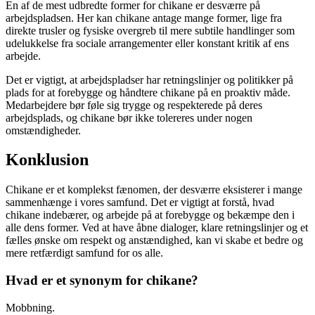
En af de mest udbredte former for chikane er desværre på
arbejdspladsen. Her kan chikane antage mange former, lige fra
direkte trusler og fysiske overgreb til mere subtile handlinger som
udelukkelse fra sociale arrangementer eller konstant kritik af ens
arbejde.
Det er vigtigt, at arbejdspladser har retningslinjer og politikker på
plads for at forebygge og håndtere chikane på en proaktiv måde.
Medarbejdere bør føle sig trygge og respekterede på deres
arbejdsplads, og chikane bør ikke tolereres under nogen
omstændigheder.
Konklusion
Chikane er et komplekst fænomen, der desværre eksisterer i mange
sammenhænge i vores samfund. Det er vigtigt at forstå, hvad
chikane indebærer, og arbejde på at forebygge og bekæmpe den i
alle dens former. Ved at have åbne dialoger, klare retningslinjer og et
fælles ønske om respekt og anstændighed, kan vi skabe et bedre og
mere retfærdigt samfund for os alle.
Hvad er et synonym for chikane?
Mobbning.