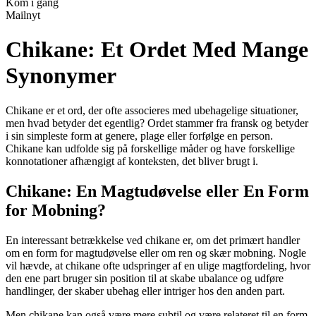
Kom i gang
Mailnyt
Chikane: Et Ordet Med Mange
Synonymer
Chikane er et ord, der ofte associeres med ubehagelige situationer,
men hvad betyder det egentlig? Ordet stammer fra fransk og betyder
i sin simpleste form at genere, plage eller forfølge en person.
Chikane kan udfolde sig på forskellige måder og have forskellige
konnotationer afhængigt af konteksten, det bliver brugt i.
Chikane: En Magtudøvelse eller En Form
for Mobning?
En interessant betrækkelse ved chikane er, om det primært handler
om en form for magtudøvelse eller om ren og skær mobning. Nogle
vil hævde, at chikane ofte udspringer af en ulige magtfordeling, hvor
den ene part bruger sin position til at skabe ubalance og udføre
handlinger, der skaber ubehag eller intriger hos den anden part.
Men chikane kan også være mere subtil og være relateret til en form