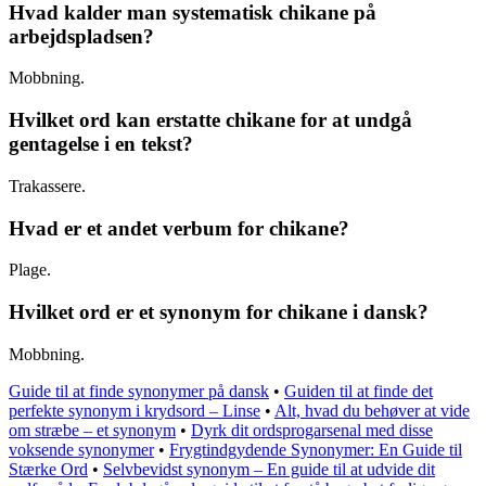
Hvad kalder man systematisk chikane på
arbejdspladsen?
Mobbning.
Hvilket ord kan erstatte chikane for at undgå
gentagelse i en tekst?
Trakassere.
Hvad er et andet verbum for chikane?
Plage.
Hvilket ord er et synonym for chikane i dansk?
Mobbning.
Guide til at finde synonymer på dansk
•
Guiden til at finde det
perfekte synonym i krydsord – Linse
•
Alt, hvad du behøver at vide
om stræbe – et synonym
•
Dyrk dit ordsprogarsenal med disse
voksende synonymer
•
Frygtindgydende Synonymer: En Guide til
Stærke Ord
•
Selvbevidst synonym – En guide til at udvide dit