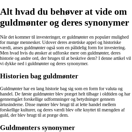
Alt hvad du behøver at vide om
guldmønter og deres synonymer
Når det kommer til investeringer, er guldmønter en populær mulighed
for mange mennesker. Udover deres æstetiske appel og historiske
værdi, anses guldmønter også som en pålidelig form for investering.
Men hvad hvis du ønsker at udforske mere om guldmønter, deres
historie og andre ord, der bruges til at beskrive dem? I denne artikel vil
vi dykke ned i guldmønter og deres synonymer.
Historien bag guldmønter
Guldmønter har en lang historie bag sig som en form for valuta og
handel. De første guldmønter blev præget helt tilbage i oldtiden og har
gennemgået forskellige udformninger og betydninger gennem
årtusinderne. Disse mønter blev brugt til at lette handel mellem
forskellige kulturer, og deres værdi blev ofte knyttet til mængden af
guld, der blev brugt til at præge dem.
Guldmønters synonymer