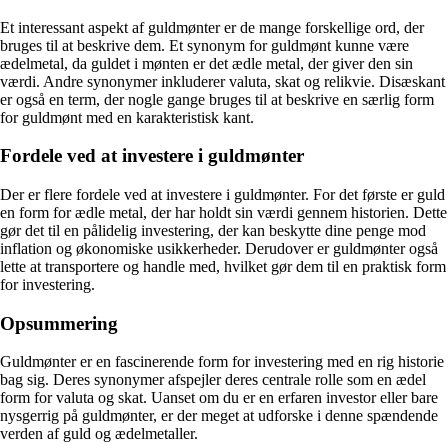
Et interessant aspekt af guldmønter er de mange forskellige ord, der
bruges til at beskrive dem. Et synonym for guldmønt kunne være
ædelmetal, da guldet i mønten er det ædle metal, der giver den sin
værdi. Andre synonymer inkluderer valuta, skat og relikvie. Disæskant
er også en term, der nogle gange bruges til at beskrive en særlig form
for guldmønt med en karakteristisk kant.
Fordele ved at investere i guldmønter
Der er flere fordele ved at investere i guldmønter. For det første er guld
en form for ædle metal, der har holdt sin værdi gennem historien. Dette
gør det til en pålidelig investering, der kan beskytte dine penge mod
inflation og økonomiske usikkerheder. Derudover er guldmønter også
lette at transportere og handle med, hvilket gør dem til en praktisk form
for investering.
Opsummering
Guldmønter er en fascinerende form for investering med en rig historie
bag sig. Deres synonymer afspejler deres centrale rolle som en ædel
form for valuta og skat. Uanset om du er en erfaren investor eller bare
nysgerrig på guldmønter, er der meget at udforske i denne spændende
verden af guld og ædelmetaller.