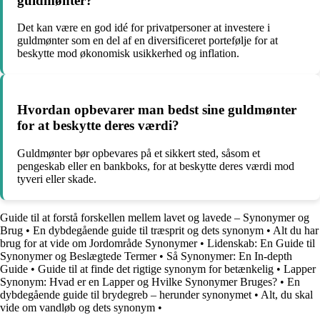
guldmønter?
Det kan være en god idé for privatpersoner at investere i
guldmønter som en del af en diversificeret portefølje for at
beskytte mod økonomisk usikkerhed og inflation.
Hvordan opbevarer man bedst sine guldmønter
for at beskytte deres værdi?
Guldmønter bør opbevares på et sikkert sted, såsom et
pengeskab eller en bankboks, for at beskytte deres værdi mod
tyveri eller skade.
Guide til at forstå forskellen mellem lavet og lavede – Synonymer og
Brug
•
En dybdegående guide til træsprit og dets synonym
•
Alt du har
brug for at vide om Jordområde Synonymer
•
Lidenskab: En Guide til
Synonymer og Beslægtede Termer
•
Så Synonymer: En In-depth
Guide
•
Guide til at finde det rigtige synonym for betænkelig
•
Lapper
Synonym: Hvad er en Lapper og Hvilke Synonymer Bruges?
•
En
dybdegående guide til brydegreb – herunder synonymet
•
Alt, du skal
vide om vandløb og dets synonym
•