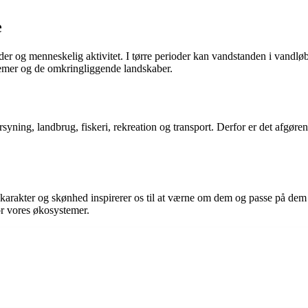
e
er og menneskelig aktivitet. I tørre perioder kan vandstanden i vandlø
temer og de omkringliggende landskaber.
orsyning, landbrug, fiskeri, rekreation og transport. Derfor er det afgø
e karakter og skønhed inspirerer os til at værne om dem og passe på dem
or vores økosystemer.