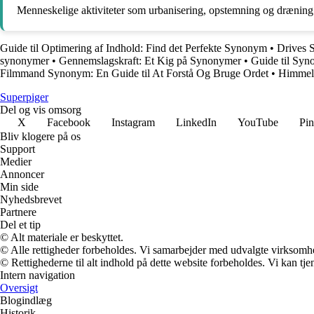
Menneskelige aktiviteter som urbanisering, opstemning og dræning 
Guide til Optimering af Indhold: Find det Perfekte Synonym
•
Drives S
synonymer
•
Gennemslagskraft: Et Kig på Synonymer
•
Guide til Sy
Filmmand Synonym: En Guide til At Forstå Og Bruge Ordet
•
Himmel
Superpiger
Del og vis omsorg
X
Facebook
Instagram
LinkedIn
YouTube
Pin
Bliv klogere på os
Support
Medier
Annoncer
Min side
Nyhedsbrevet
Partnere
Del et tip
© Alt materiale er beskyttet.
© Alle rettigheder forbeholdes. Vi samarbejder med udvalgte virksomhed
© Rettighederne til alt indhold på dette website forbeholdes. Vi kan t
Intern navigation
Oversigt
Blogindlæg
Historik