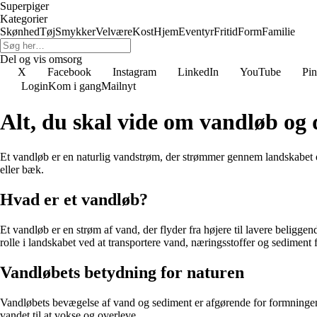
Superpiger
Kategorier
Skønhed
Tøj
Smykker
Velvære
Kost
Hjem
Eventyr
Fritid
Form
Familie
Del og vis omsorg
X
Facebook
Instagram
LinkedIn
YouTube
Pin
Login
Kom i gang
Mailnyt
Alt, du skal vide om vandløb og
Et vandløb er en naturlig vandstrøm, der strømmer gennem landskabet og
eller bæk.
Hvad er et vandløb?
Et vandløb er en strøm af vand, der flyder fra højere til lavere beligge
rolle i landskabet ved at transportere vand, næringsstoffer og sediment f
Vandløbets betydning for naturen
Vandløbets bevægelse af vand og sediment er afgørende for formningen 
vandet til at vokse og overleve.