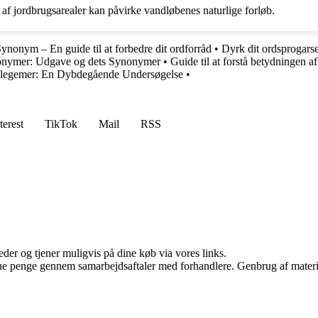
af jordbrugsarealer kan påvirke vandløbenes naturlige forløb.
ynonym – En guide til at forbedre dit ordforråd
•
Dyrk dit ordsprogar
nonymer: Udgave og dets Synonymer
•
Guide til at forstå betydningen 
legemer: En Dybdegående Undersøgelse
•
terest
TikTok
Mail
RSS
er og tjener muligvis på dine køb via vores links.
jene penge gennem samarbejdsaftaler med forhandlere. Genbrug af materi