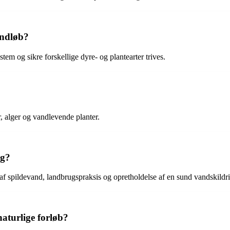
andløb?
stem og sikre forskellige dyre- og plantearter trives.
r, alger og vandlevende planter.
ng?
f spildevand, landbrugspraksis og opretholdelse af en sund vandskildr
aturlige forløb?