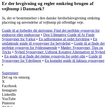
Er der lovgivning og regler omkring brugen af
vejbump i Danmark?
Ja, der er bestemmelser i den danske færdselslovgivning omkring
placering og anvendelse af vejbump på offentlige veje.
Guide til at forbedre dit skrivning: Find det perfekte synonym for
endeavor eller endeavour
•
Den Ultimative Guide til At Finde
Synonymer for Vækst
•
En udforskning af ordet forvitring
•
En
omfattende guide til synonymer for betydeligt
•
Guide til at finde det
perfekte synonym for fyldestgørende
•
Møder: Synonymer, Tips og
Tricks
•
Nyhed Synonymer: Udforsk Kreative Alternativer til Nyhed
•
En guide til at finde det rigtige synonym for ordet olin
•
Guide til
Synonymer for Yderligere
•
En komplet guide til faktura synonymer
•
Superpiger
Del og vis omsorg
X
Facebook
Instagram
LinkedIn
YouTube
Pinterest