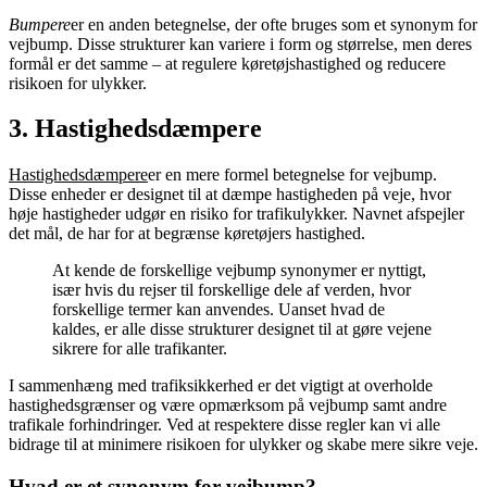
Bumpere
er en anden betegnelse, der ofte bruges som et synonym for
vejbump. Disse strukturer kan variere i form og størrelse, men deres
formål er det samme – at regulere køretøjshastighed og reducere
risikoen for ulykker.
3. Hastighedsdæmpere
Hastighedsdæmpere
er en mere formel betegnelse for vejbump.
Disse enheder er designet til at dæmpe hastigheden på veje, hvor
høje hastigheder udgør en risiko for trafikulykker. Navnet afspejler
det mål, de har for at begrænse køretøjers hastighed.
At kende de forskellige vejbump synonymer er nyttigt,
især hvis du rejser til forskellige dele af verden, hvor
forskellige termer kan anvendes. Uanset hvad de
kaldes, er alle disse strukturer designet til at gøre vejene
sikrere for alle trafikanter.
I sammenhæng med trafiksikkerhed er det vigtigt at overholde
hastighedsgrænser og være opmærksom på vejbump samt andre
trafikale forhindringer. Ved at respektere disse regler kan vi alle
bidrage til at minimere risikoen for ulykker og skabe mere sikre veje.
Hvad er et synonym for vejbump?