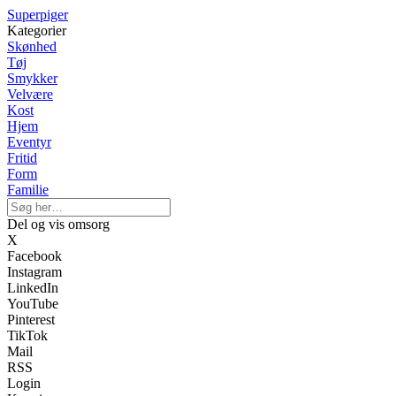
Superpiger
Kategorier
Skønhed
Tøj
Smykker
Velvære
Kost
Hjem
Eventyr
Fritid
Form
Familie
Del og vis omsorg
X
Facebook
Instagram
LinkedIn
YouTube
Pinterest
TikTok
Mail
RSS
Login