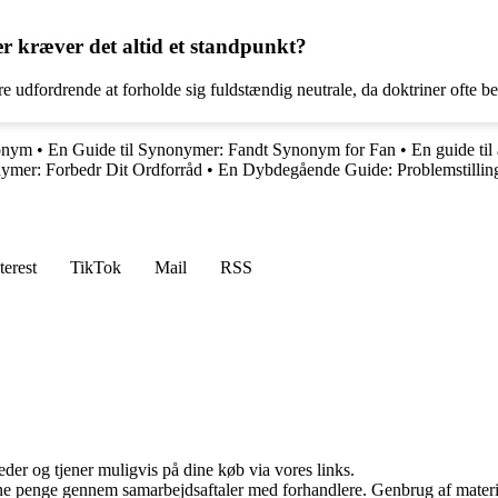
er kræver det altid et standpunkt?
ære udfordrende at forholde sig fuldstændig neutrale, da doktriner ofte b
nonym
•
En Guide til Synonymer: Fandt Synonym for Fan
•
En guide til
nymer: Forbedr Dit Ordforråd
•
En Dybdegående Guide: Problemstilli
terest
TikTok
Mail
RSS
er og tjener muligvis på dine køb via vores links.
jene penge gennem samarbejdsaftaler med forhandlere. Genbrug af materi