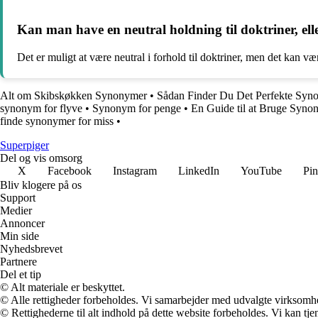
Kan man have en neutral holdning til doktriner, ell
Det er muligt at være neutral i forhold til doktriner, men det kan v
Alt om Skibskøkken Synonymer
•
Sådan Finder Du Det Perfekte Sy
synonym for flyve
•
Synonym for penge
•
En Guide til at Bruge Syno
finde synonymer for miss
•
Superpiger
Del og vis omsorg
X
Facebook
Instagram
LinkedIn
YouTube
Pin
Bliv klogere på os
Support
Medier
Annoncer
Min side
Nyhedsbrevet
Partnere
Del et tip
© Alt materiale er beskyttet.
© Alle rettigheder forbeholdes. Vi samarbejder med udvalgte virksomhed
© Rettighederne til alt indhold på dette website forbeholdes. Vi kan t