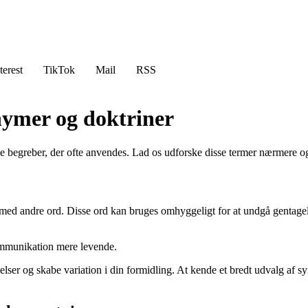
terest
TikTok
Mail
RSS
nymer og doktriner
ge begreber, der ofte anvendes. Lad os udforske disse termer nærmere og
med andre ord. Disse ord kan bruges omhyggeligt for at undgå gentagelse
ommunikation mere levende.
gelser og skabe variation i din formidling. At kende et bredt udvalg af 