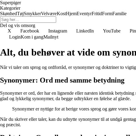
Superpiger
Kategorier
Skønhed
Tøj
Smykker
Velvære
Kost
Hjem
Eventyr
Fritid
Form
Familie
Del og vis omsorg
X
Facebook
Instagram
LinkedIn
YouTube
Pin
Login
Kom i gang
Mailnyt
Alt, du behøver at vide om syno
Når vi taler om sprog og ordforråd, er synonymer og doktriner to vigti
Synonymer: Ord med samme betydning
Synonymer er ord, der har en lignende eller næsten identisk betydning 
glad og lykkelig synonymer, da begge udtrykker en følelse af glæde.
Synonymer er nyttige for at berige vores sprog og gøre vores k
Når du skriver eller taler, kan du udnytte synonymer til at undgå genta
og præcist.