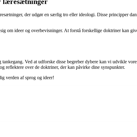
r læresætninger
resætninger, der udgør en særlig tro eller ideologi. Disse principper dan
 om ideer og overbevisninger. At forstå forskellige doktriner kan give o
g tankegang. Ved at udforske disse begreber dybere kan vi udvikle vor
og reflektere over de doktriner, der kan påvirke dine synspunkter.
g verden af sprog og ideer!