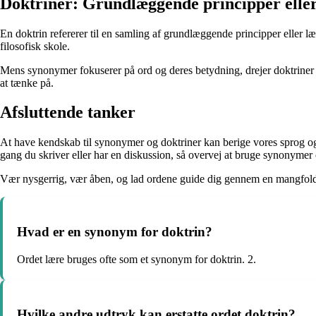
Doktriner: Grundlæggende principper elle
En doktrin refererer til en samling af grundlæggende principper eller læ
filosofisk skole.
Mens synonymer fokuserer på ord og deres betydning, drejer doktriner sig
at tænke på.
Afsluttende tanker
At have kendskab til synonymer og doktriner kan berige vores sprog o
gang du skriver eller har en diskussion, så overvej at bruge synonymer 
Vær nysgerrig, vær åben, og lad ordene guide dig gennem en mangfoldi
Hvad er en synonym for doktrin?
Ordet lære bruges ofte som et synonym for doktrin. 2.
Hvilke andre udtryk kan erstatte ordet doktrin?