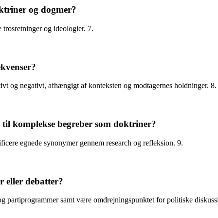
doktriner og dogmer?
 trosretninger og ideologier. 7.
ekvenser?
ivt og negativt, afhængigt af konteksten og modtagernes holdninger. 8.
til komplekse begreber som doktriner?
ificere egnede synonymer gennem research og refleksion. 9.
r eller debatter?
og partiprogrammer samt være omdrejningspunktet for politiske diskussi