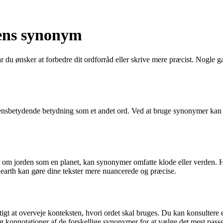
dens synonym
år du ønsker at forbedre dit ordforråd eller skrive mere præcist. Nogle
r ensbetydende betydning som et andet ord. Ved at bruge synonymer kan d
er om jorden som en planet, kan synonymer omfatte klode eller verden. 
earth kan gøre dine tekster mere nuancerede og præcise.
tigt at overveje konteksten, hvori ordet skal bruges. Du kan konsultere e
 konnotationer af de forskellige synonymer for at vælge det mest passen