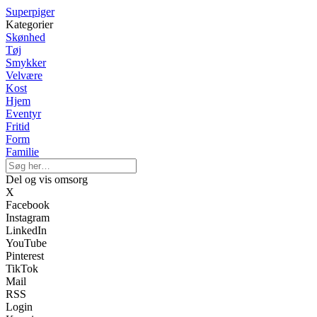
Superpiger
Kategorier
Skønhed
Tøj
Smykker
Velvære
Kost
Hjem
Eventyr
Fritid
Form
Familie
Del og vis omsorg
X
Facebook
Instagram
LinkedIn
YouTube
Pinterest
TikTok
Mail
RSS
Login