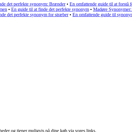
finde det perfekte synonym: Brænder
•
En omfattende guide til at forstå
mmen
•
En guide til at finde det perfekte synonym
•
Madøre Synonymer: E
finde det perfekte synonym for stræber
•
En omfattende guide til synony
eder og tjener muligvis på dine køb via vores links.