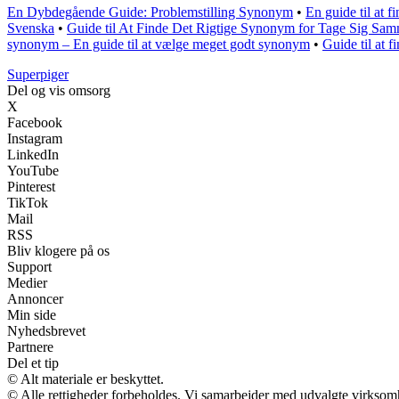
En Dybdegående Guide: Problemstilling Synonym
•
En guide til at 
Svenska
•
Guide til At Finde Det Rigtige Synonym for Tage Sig Sa
synonym – En guide til at vælge meget godt synonym
•
Guide til at 
Superpiger
Del og vis omsorg
X
Facebook
Instagram
LinkedIn
YouTube
Pinterest
TikTok
Mail
RSS
Bliv klogere på os
Support
Medier
Annoncer
Min side
Nyhedsbrevet
Partnere
Del et tip
© Alt materiale er beskyttet.
© Alle rettigheder forbeholdes. Vi samarbejder med udvalgte virksomh