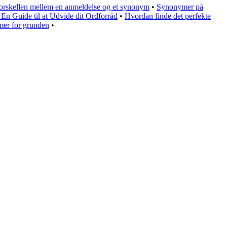
 forskellen mellem en anmeldelse og et synonym
•
Synonymer på
n Guide til at Udvide dit Ordforråd
•
Hvordan finde det perfekte
mer for grunden
•