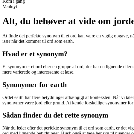
Kom i gang
Mailnyt
Alt, du behøver at vide om jor
At finde det perfekte synonym til et ord kan være en vigtig opgave, n
især når det kommer til ord som earth.
Hvad er et synonym?
Et synonym er et ord eller en gruppe af ord, der har en lignende elle
mere varierede og interessante at læse.
Synonymer for earth
Ordet earth har flere betydninger afhængigt af konteksten. Når vi tal
synonymer være jord eller grund. At kende forskellige synonymer for 
Sådan finder du det rette synonym
Når du leder efter det perfekte synonym til et ord som earth, er det vig
ord med lignende betydninger. Husk også at tage hensyn til nuancer og