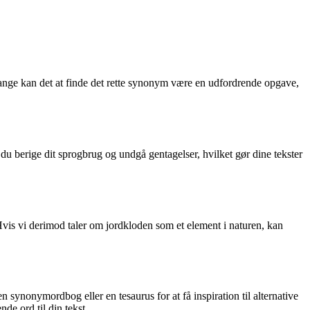
 gange kan det at finde det rette synonym være en udfordrende opgave,
u berige dit sprogbrug og undgå gentagelser, hvilket gør dine tekster
Hvis vi derimod taler om jordkloden som et element i naturen, kan
n synonymordbog eller en tesaurus for at få inspiration til alternative
de ord til din tekst.